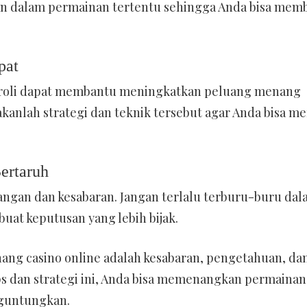
an dalam permainan tertentu sehingga Anda bisa mem
pat
 paroli dapat membantu meningkatkan peluang menang
anlah strategi dan teknik tersebut agar Anda bisa me
Bertaruh
ngan dan kesabaran. Jangan terlalu terburu-buru dal
at keputusan yang lebih bijak.
ang casino online adalah kesabaran, pengetahuan, da
ps dan strategi ini, Anda bisa memenangkan permainan
nguntungkan.