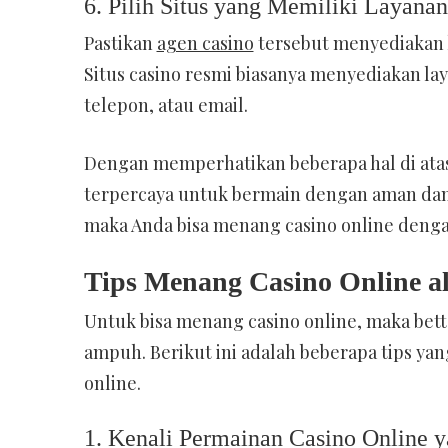
6. Pilih Situs yang Memiliki Layana
Pastikan
agen casino
tersebut menyediakan l
Situs casino resmi biasanya menyediakan lay
telepon, atau email.
Dengan memperhatikan beberapa hal di atas,
terpercaya untuk bermain dengan aman dan 
maka Anda bisa menang casino online deng
Tips Menang Casino Online ala
Untuk bisa menang casino online, maka bet
ampuh. Berikut ini adalah beberapa tips 
online.
1. Kenali Permainan Casino Online 