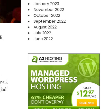
January 2023
November 2022
October 2022
September 2022
August 2022
July 2022
li
June 2022
nyak
jadi